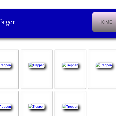
örger
HOME