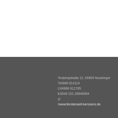
Kolpingstraße 12, 26909 Neubörger
04966 914114
04966 912785
0049 151 28946994
www.fensterwelt-kerssens.de